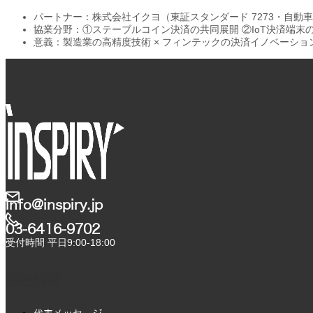
パートナー：株式会社イクヨ（東証スタンダード 7273・自動
協業分野：①ステーブルコイン決済の共同展開 ②IoT決済端末の
意義：製造業の高精度技術 × フィンテックの決済イノベーショ
info@inspiry.jp
03-6416-9702​
受付時間 平日9:00-18:00
会社情報