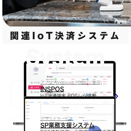
関連IoT決済システム
System
アプリ (Windows POSレジ専用)
INSPOS
IoT決済端末 POSレジ連動
クラウドサービス
SP業務支援システム